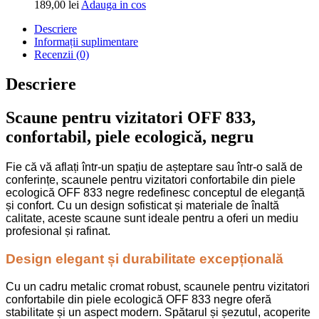
Adauga
189,00
lei
Adauga in cos
in
Descriere
cos
Informații suplimentare
Recenzii (0)
Descriere
Scaune pentru vizitatori OFF 833,
confortabil, piele ecologică, negru
Fie că vă aflați într-un spațiu de așteptare sau într-o sală de
conferințe, scaunele pentru vizitatori confortabile din piele
ecologică OFF 833 negre redefinesc conceptul de eleganță
și confort. Cu un design sofisticat și materiale de înaltă
calitate, aceste scaune sunt ideale pentru a oferi un mediu
profesional și rafinat.
Design elegant și durabilitate excepțională
Cu un cadru metalic cromat robust, scaunele pentru vizitatori
confortabile din piele ecologică OFF 833 negre oferă
stabilitate și un aspect modern. Spătarul și șezutul, acoperite