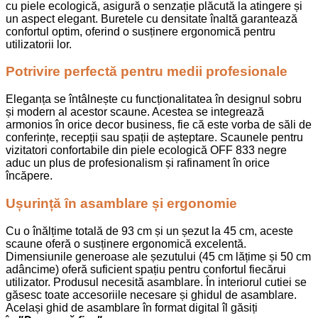
cu piele ecologică, asigură o senzație plăcută la atingere și
un aspect elegant. Buretele cu densitate înaltă garantează
confortul optim, oferind o susținere ergonomică pentru
utilizatorii lor.
Potrivire perfectă pentru medii profesionale
Eleganța se întâlnește cu funcționalitatea în designul sobru
și modern al acestor scaune. Acestea se integrează
armonios în orice decor business, fie că este vorba de săli de
conferințe, recepții sau spații de așteptare. Scaunele pentru
vizitatori confortabile din piele ecologică OFF 833 negre
aduc un plus de profesionalism și rafinament în orice
încăpere.
Ușurință în asamblare și ergonomie
Cu o înălțime totală de 93 cm și un șezut la 45 cm, aceste
scaune oferă o susținere ergonomică excelentă.
Dimensiunile generoase ale șezutului (45 cm lățime și 50 cm
adâncime) oferă suficient spațiu pentru confortul fiecărui
utilizator. Produsul necesită asamblare. În interiorul cutiei se
găsesc toate accesoriile necesare și ghidul de asamblare.
Același ghid de asamblare în format digital îl găsiți