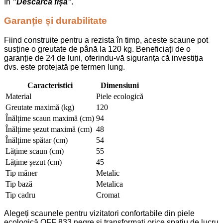
în
"Descarcă fișa".
Garanție și durabilitate
Fiind construite pentru a rezista în timp, aceste scaune pot
susține o greutate de până la 120 kg. Beneficiați de o
garanție de 24 de luni, oferindu-vă siguranța că investiția
dvs. este protejată pe termen lung.
Caracteristici
Dimensiuni
Material
Piele ecologică
Greutate maximă (kg)
120
Înălțime scaun maximă (cm)
94
Înălțime șezut maximă (cm)
48
Înălțime spătar (cm)
54
Lățime scaun (cm)
55
Lățime șezut (cm)
45
Tip mâner
Metalic
Tip bază
Metalica
Tip cadru
Cromat
Alegeți scaunele pentru vizitatori confortabile din piele
ecologică OFF 833 negre și transformați orice spațiu de lucru