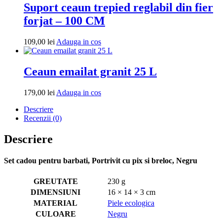
Suport ceaun trepied reglabil din fier
forjat – 100 CM
Adauga
109,00
lei
Adauga in cos
in
cos
Ceaun emailat granit 25 L
Adauga
179,00
lei
Adauga in cos
in
Descriere
cos
Recenzii (0)
Descriere
Set cadou pentru barbati, Portrivit cu pix si breloc, Negru
GREUTATE
230 g
DIMENSIUNI
16 × 14 × 3 cm
MATERIAL
Piele ecologica
CULOARE
Negru