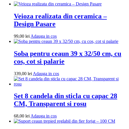
Veioza realizata din ceramica –
Design Pasare
Adauga
99,00
lei
Adauga in cos
in
cos
Soba pentru ceaun 39 x 32/50 cm, cu
cos, cot si palarie
Adauga
339,00
lei
Adauga in cos
in
cos
Set 8 candela din sticla cu capac 28
CM, Transparent si rosu
Adauga
68,00
lei
Adauga in cos
in
cos