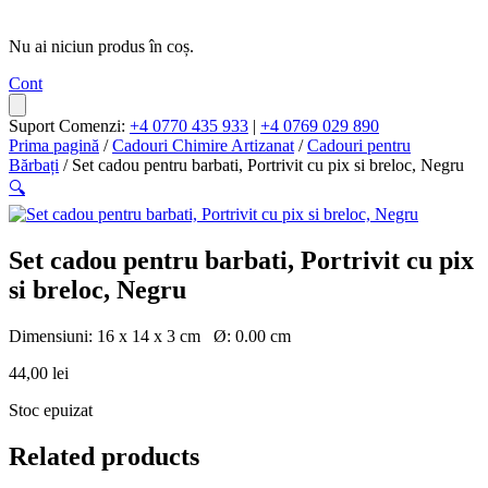
Nu ai niciun produs în coș.
Cont
Suport Comenzi:
+4 0770 435 933
|
+4 0769 029 890
Prima pagină
/
Cadouri Chimire Artizanat
/
Cadouri pentru
Bărbați
/ Set cadou pentru barbati, Portrivit cu pix si breloc, Negru
🔍
Set cadou pentru barbati, Portrivit cu pix
si breloc, Negru
Dimensiuni:
16 x 14 x 3 cm
Ø:
0.00 cm
44,00
lei
Stoc epuizat
Related products