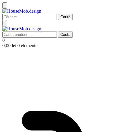
Caută
după:
Cauta
Cauta
după:
0
0,00
lei
0 elemente