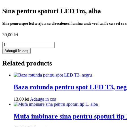
Sina pentru spoturi LED 1m, alba
Sina pentru spot led te ajuta sa directionezi lumina unde vrei tu, fie ca vrei s
39,00
lei
Cantitate
Sina
Adaugă în coș
pentru
spoturi
Related products
LED
1m,
alba
Baza rotunda pentru spot LED T3, ne
Adauga
13,00
lei
Adauga in cos
in
cos
Mufa imbinare sina pentru spoturi tip 