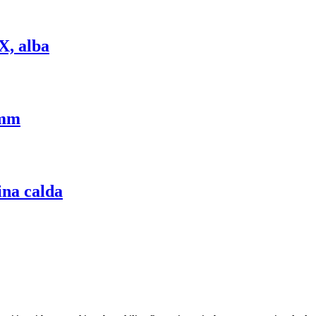
X, alba
0mm
na calda