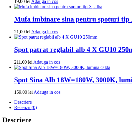
Adauga
19,00
lei
Adauga in cos
in
cos
Mufa imbinare sina pentru spoturi tip 
Adauga
21,00
lei
Adauga in cos
in
cos
Spot patrat reglabil alb 4 X GU10 25
Adauga
211,00
lei
Adauga in cos
in
cos
Spot Sina Alb 18W=180W, 3000K, lumi
Adauga
159,00
lei
Adauga in cos
in
Descriere
cos
Recenzii (0)
Descriere