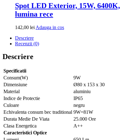
Spot LED Exterior, 15W, 6400K,
lumina rece
Adauga
142,00
lei
Adauga in cos
in
Descriere
cos
Recenzii (0)
Descriere
Specificatii
Consum(W)
9W
Dimensiune
Ø80 x 153 x 30
Material
aluminiu
Indice de Protectie
IP65
Culoare
negru
Echivalenta consum bec traditional
9W=81W
Durata Medie De Viata
25.000 Ore
Clasa Energetica
A++
Caracteristici Optice
Lumeni
650 Lm