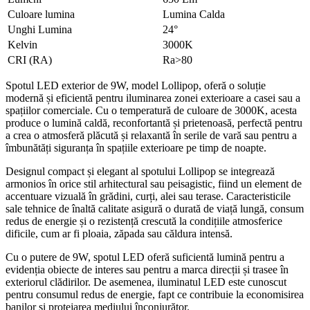
Culoare lumina
Lumina Calda
Unghi Lumina
24°
Kelvin
3000K
CRI (RA)
Ra>80
Spotul LED exterior de 9W, model Lollipop, oferă o soluție
modernă și eficientă pentru iluminarea zonei exterioare a casei sau a
spațiilor comerciale. Cu o temperatură de culoare de 3000K, acesta
produce o lumină caldă, reconfortantă și prietenoasă, perfectă pentru
a crea o atmosferă plăcută și relaxantă în serile de vară sau pentru a
îmbunătăți siguranța în spațiile exterioare pe timp de noapte.
Designul compact și elegant al spotului Lollipop se integrează
armonios în orice stil arhitectural sau peisagistic, fiind un element de
accentuare vizuală în grădini, curți, alei sau terase. Caracteristicile
sale tehnice de înaltă calitate asigură o durată de viață lungă, consum
redus de energie și o rezistență crescută la condițiile atmosferice
dificile, cum ar fi ploaia, zăpada sau căldura intensă.
Cu o putere de 9W, spotul LED oferă suficientă lumină pentru a
evidenția obiecte de interes sau pentru a marca direcții și trasee în
exteriorul clădirilor. De asemenea, iluminatul LED este cunoscut
pentru consumul redus de energie, fapt ce contribuie la economisirea
banilor și protejarea mediului înconjurător.