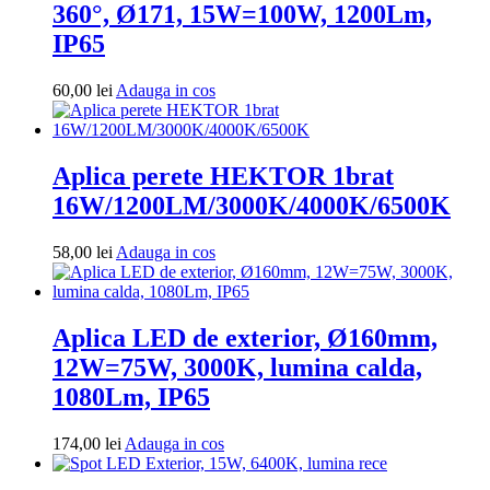
360°, Ø171, 15W=100W, 1200Lm,
IP65
Adauga
60,00
lei
Adauga in cos
in
cos
Aplica perete HEKTOR 1brat
16W/1200LM/3000K/4000K/6500K
Adauga
58,00
lei
Adauga in cos
in
cos
Aplica LED de exterior, Ø160mm,
12W=75W, 3000K, lumina calda,
1080Lm, IP65
Adauga
174,00
lei
Adauga in cos
in
cos