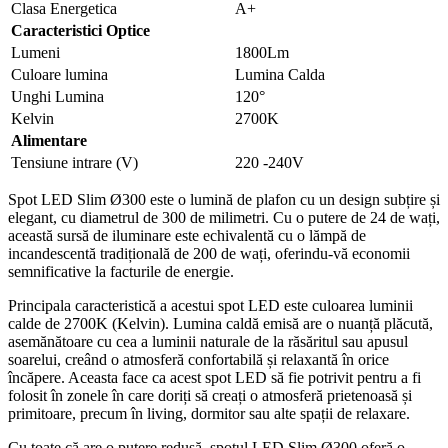
Clasa Energetica
A+
Caracteristici Optice
Lumeni
1800Lm
Culoare lumina
Lumina Calda
Unghi Lumina
120°
Kelvin
2700K
Alimentare
Tensiune intrare (V)
220 -240V
Spot LED Slim Ø300 este o lumină de plafon cu un design subțire și
elegant, cu diametrul de 300 de milimetri. Cu o putere de 24 de wați,
această sursă de iluminare este echivalentă cu o lămpă de
incandescentă tradițională de 200 de wați, oferindu-vă economii
semnificative la facturile de energie.
Principala caracteristică a acestui spot LED este culoarea luminii
calde de 2700K (Kelvin). Lumina caldă emisă are o nuanță plăcută,
asemănătoare cu cea a luminii naturale de la răsăritul sau apusul
soarelui, creând o atmosferă confortabilă și relaxantă în orice
încăpere. Aceasta face ca acest spot LED să fie potrivit pentru a fi
folosit în zonele în care doriți să creați o atmosferă prietenoasă și
primitoare, precum în living, dormitor sau alte spații de relaxare.
Cu toate că are o putere redusă, spotul LED Slim Ø300 oferă o