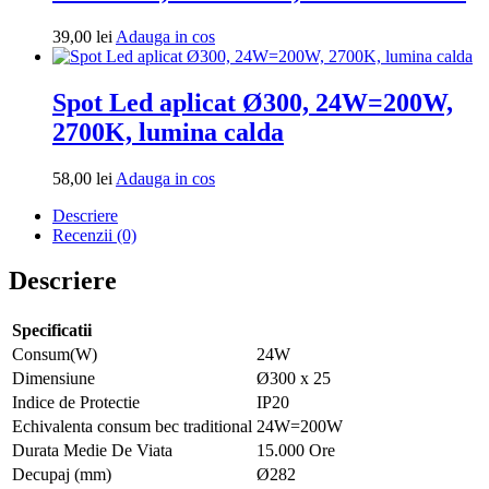
Adauga
39,00
lei
Adauga in cos
in
cos
Spot Led aplicat Ø300, 24W=200W,
2700K, lumina calda
Adauga
58,00
lei
Adauga in cos
in
Descriere
cos
Recenzii (0)
Descriere
Specificatii
Consum(W)
24W
Dimensiune
Ø300 x 25
Indice de Protectie
IP20
Echivalenta consum bec traditional
24W=200W
Durata Medie De Viata
15.000 Ore
Decupaj (mm)
Ø282