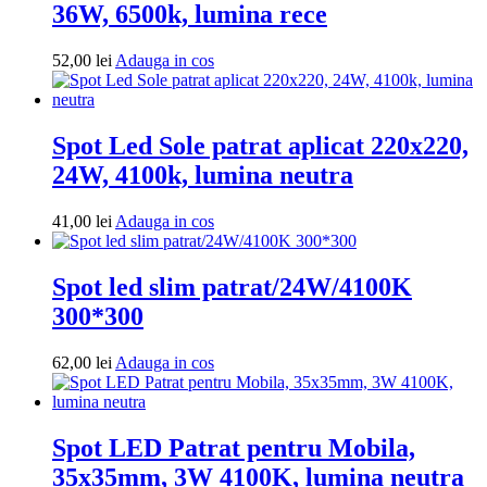
36W, 6500k, lumina rece
Adauga
52,00
lei
Adauga in cos
in
cos
Spot Led Sole patrat aplicat 220x220,
24W, 4100k, lumina neutra
Adauga
41,00
lei
Adauga in cos
in
cos
Spot led slim patrat/24W/4100K
300*300
Adauga
62,00
lei
Adauga in cos
in
cos
Spot LED Patrat pentru Mobila,
35x35mm, 3W 4100K, lumina neutra