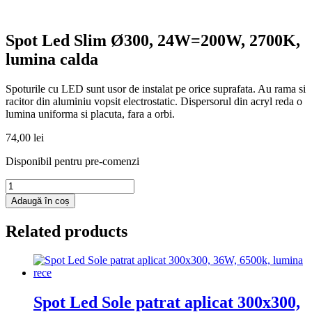
Spot Led Slim Ø300, 24W=200W, 2700K,
lumina calda
Spoturile cu LED sunt usor de instalat pe orice suprafata. Au rama si
racitor din aluminiu vopsit electrostatic. Dispersorul din acryl reda o
lumina uniforma si placuta, fara a orbi.
74,00
lei
Disponibil pentru pre-comenzi
Cantitate
Spot
Adaugă în coș
Led
Slim
Related products
Ø300,
24W=200W,
2700K,
lumina
calda
Spot Led Sole patrat aplicat 300x300,