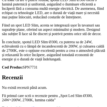
lumină puternică și uniformă, asigurând o iluminare eficientă a
încăperii fără a consuma multă energie electrică. De asemenea, fiind
echipat cu tehnologie LED, are o durată de viață mare și necesită
mai puține înlocuiri, reducând costurile de întreținere.
Fiind un spot LED Slim, acesta se integrează ușor în tavanuri sau
suprafețe plane, oferind un aspect minimalist și modern. Designul
său subțire îl face să fie discret și potrivit pentru orice stil de decor.
În concluzie, spotul LED Slim Ø300, cu puterea sa de 24W,
echivalentă cu o lămpă de incandescentă de 200W, și culoarea caldă
de 2700K, este o opțiune excelentă pentru a crea o atmosferă plăcută
și relaxantă în orice încăpere, asigurând totodată economii de
energie și o durată de viață îndelungată.
Cod Produs:
SPN7731
Recenzii
Nu există recenzii până acum.
Fii primul care scrii o recenzie pentru „Spot Led Slim Ø300,
24W=200W, 2700K, lumina calda”