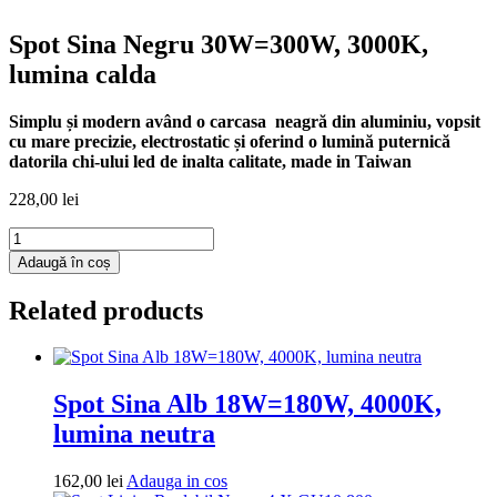
Spot Sina Negru 30W=300W, 3000K,
lumina calda
Simplu și modern având o carcasa neagră din aluminiu, vopsit
cu mare precizie, electrostatic și oferind o lumină puternică
datorila chi-ului led de inalta calitate, made in Taiwan
228,00
lei
Cantitate
Spot
Adaugă în coș
Sina
Negru
Related products
30W=300W,
3000K,
lumina
calda
Spot Sina Alb 18W=180W, 4000K,
lumina neutra
Adauga
162,00
lei
Adauga in cos