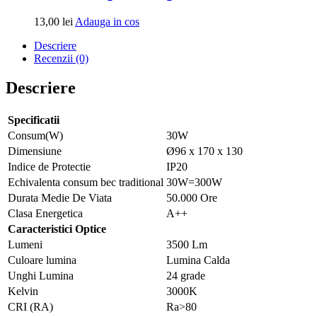
Adauga
13,00
lei
Adauga in cos
in
Descriere
cos
Recenzii (0)
Descriere
Specificatii
Consum(W)
30W
Dimensiune
Ø96 x 170 x 130
Indice de Protectie
IP20
Echivalenta consum bec traditional
30W=300W
Durata Medie De Viata
50.000 Ore
Clasa Energetica
A++
Caracteristici Optice
Lumeni
3500 Lm
Culoare lumina
Lumina Calda
Unghi Lumina
24 grade
Kelvin
3000K
CRI (RA)
Ra>80