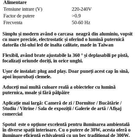
Alimentare
Tensiune intrare (V)
220-240V
Factor de putere
>0.9
Frecventa
50-60 Hz
Simplu și modern având o carcasa neagră din aluminiu, vopsit
cu mare precizie, electrostatic și oferind o lumină puternică
datorila chi-ului led de inalta calitate, made in Taiwan
Flexibil, având brate ajustabile la 360 ° și deplasabili pe pistă,
focalizați oriunde doriți, in orice unghi.
Ușor de instalat: plug and play. Doar puneți acest cap în sină,
apoi înșurubați clemele.
Aduceți mai multă culoare reală a obiectelor cu lumină
puternica, moale și fără pâlpâire
Aplicație mai largă: Cameră de zi / Dormitor / Bucătărie /
Studiu / Vitrine / Sala de expoziții / Galerie de artă / Afișaj
comercial
Spotul este o opțiune excelentă pentru iluminarea ambientală
în diverse spații interioare. Cu o putere de 30W, acesta oferă o
iluminare eficientă echivalentă cu un bec tradițional de 300W.