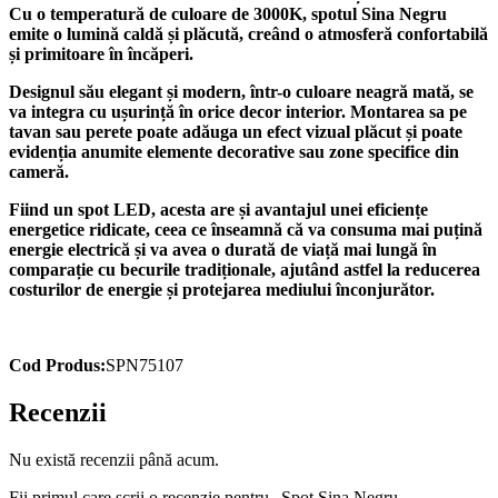
Cu o temperatură de culoare de 3000K, spotul Sina Negru
emite o lumină caldă și plăcută, creând o atmosferă confortabilă
și primitoare în încăperi.
Designul său elegant și modern, într-o culoare neagră mată, se
va integra cu ușurință în orice decor interior. Montarea sa pe
tavan sau perete poate adăuga un efect vizual plăcut și poate
evidenția anumite elemente decorative sau zone specifice din
cameră.
Fiind un spot LED, acesta are și avantajul unei eficiențe
energetice ridicate, ceea ce înseamnă că va consuma mai puțină
energie electrică și va avea o durată de viață mai lungă în
comparație cu becurile tradiționale, ajutând astfel la reducerea
costurilor de energie și protejarea mediului înconjurător.
Cod Produs:
SPN75107
Recenzii
Nu există recenzii până acum.
Fii primul care scrii o recenzie pentru „Spot Sina Negru