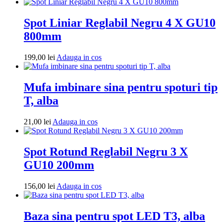
in
cos
Spot Liniar Reglabil Negru 4 X GU10
800mm
Adauga
199,00
lei
Adauga in cos
in
cos
Mufa imbinare sina pentru spoturi tip
T, alba
Adauga
21,00
lei
Adauga in cos
in
cos
Spot Rotund Reglabil Negru 3 X
GU10 200mm
Adauga
156,00
lei
Adauga in cos
in
cos
Baza sina pentru spot LED T3, alba