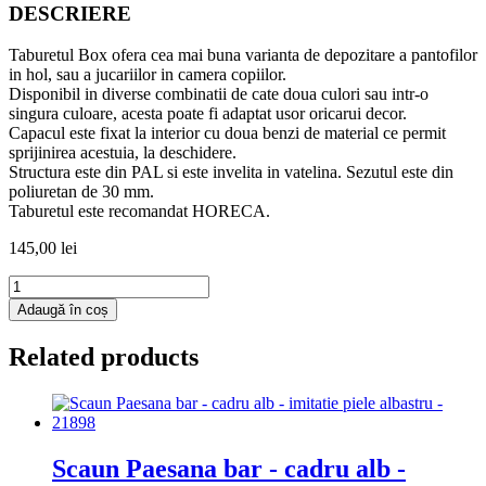
DESCRIERE
Taburetul Box ofera cea mai buna varianta de depozitare a pantofilor
in hol, sau a jucariilor in camera copiilor.
Disponibil in diverse combinatii de cate doua culori sau intr-o
singura culoare, acesta poate fi adaptat usor oricarui decor.
Capacul este fixat la interior cu doua benzi de material ce permit
sprijinirea acestuia, la deschidere.
Structura este din PAL si este invelita in vatelina. Sezutul este din
poliuretan de 30 mm.
Taburetul este recomandat HORECA.
145,00
lei
Cantitate
Taburet
Adaugă în coș
Box
-
Related products
stofa
M612
-
maro
Scaun Paesana bar - cadru alb -