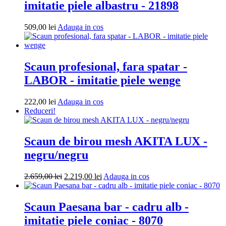
imitatie piele albastru - 21898
Adauga
509,00
lei
Adauga in cos
in
cos
Scaun profesional, fara spatar -
LABOR - imitatie piele wenge
Adauga
222,00
lei
Adauga in cos
in
Reduceri!
cos
Scaun de birou mesh AKITA LUX -
negru/negru
Prețul
Prețul
Adauga
2.659,00
lei
2.219,00
lei
Adauga in cos
inițial
curent
in
a
este:
cos
fost:
2.219,00 lei.
Scaun Paesana bar - cadru alb -
2.659,00 lei.
imitatie piele coniac - 8070