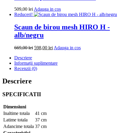
Adauga
509,00
lei
Adauga in cos
in
Reduceri!
cos
Scaun de birou mesh HIRO H -
alb/negru
Prețul
Prețul
Adauga
669,00
lei
598,00
lei
Adauga in cos
inițial
curent
in
Descriere
a
este:
cos
Informații suplimentare
fost:
598,00 lei.
Recenzii (0)
669,00 lei.
Descriere
SPECIFICATII
Dimensiuni
Inaltime totala
41 cm
Latime totala
37 cm
Adancime totala
37 cm
Caracteristici