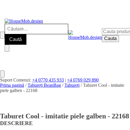
Caută
Cauta
după:
după:
Cauta
Suport Comenzi:
+4 0770 435 933
|
+4 0769 029 890
Prima pagină
/
Tabureți BeanBag
/
Tabureți
/ Taburet Cool - imitatie
piele galben - 22168
Taburet Cool - imitatie piele galben - 22168
DESCRIERE