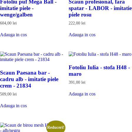
Fotoliu puf Mega Ball -
Scaun profesional, fara
imitatie piele -
spatar - LABOR - imitatie
wenge/galben
piele rosu
604,00
lei
222,00
lei
Adauga
Adauga
Adauga in cos
Adauga in cos
in
in
cos
cos
Fotoliu Iulia - stofa H48 -
Scaun Paesana bar -
maro
cadru alb - imitatie piele
391,00
lei
crem - 21834
Adauga
Adauga in cos
in
509,00
lei
cos
Adauga
Adauga in cos
in
cos
Reduceri!