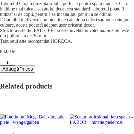
Taburetul Cool reprezinta solutia perfecta pentru spatii inguste. Cu o
inaltime mai mica a sezutului decat cea standard, taburetul poate fi
utilizat si de copii, pentru a se incalta sau pentru a se odihni.
Disponibil in diverse combinatii de cate doua culori sau intr-o singura
culoare, acesta poate fi adaptat usor oricarui decor.
Structura este din PAL si PFL si este invelita in vatelina. Sezutul este
din poliuretan de 30 mm.
Taburetul este recomandat HORECA.
88,00
lei
Cantitate
Taburet
Adaugă în coș
Cool
-
imitatie
Related products
piele
galben
-
22168