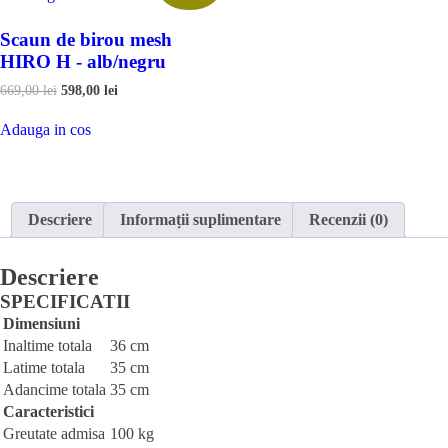
Scaun de birou mesh
HIRO H - alb/negru
Prețul
Prețul
669,00
lei
598,00
lei
inițial
curent
Adauga
a
este:
Adauga in cos
in
fost:
598,00 lei.
cos
669,00 lei.
Descriere
Informații suplimentare
Recenzii (0)
Descriere
SPECIFICATII
Dimensiuni
Inaltime totala
36 cm
Latime totala
35 cm
Adancime totala
35 cm
Caracteristici
Greutate admisa
100 kg