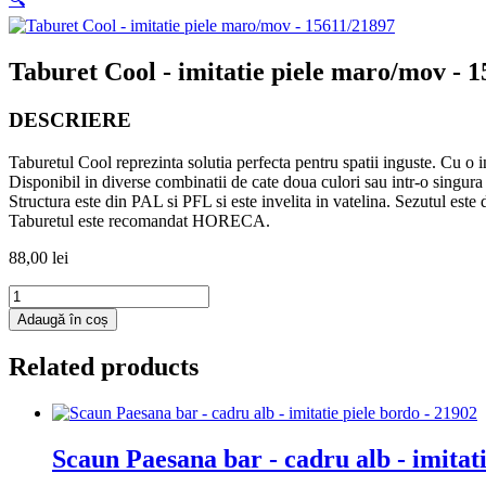
Taburet Cool - imitatie piele maro/mov - 
DESCRIERE
Taburetul Cool reprezinta solutia perfecta pentru spatii inguste. Cu o in
Disponibil in diverse combinatii de cate doua culori sau intr-o singura 
Structura este din PAL si PFL si este invelita in vatelina. Sezutul est
Taburetul este recomandat HORECA.
88,00
lei
Cantitate
Taburet
Adaugă în coș
Cool
-
Related products
imitatie
piele
maro/mov
-
15611/21897
Scaun Paesana bar - cadru alb - imitati