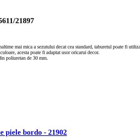
15611/21897
altime mai mica a sezutului decat cea standard, taburetul poate fi utilizat
culoare, acesta poate fi adaptat usor oricarui decor.
e din poliuretan de 30 mm.
e piele bordo - 21902