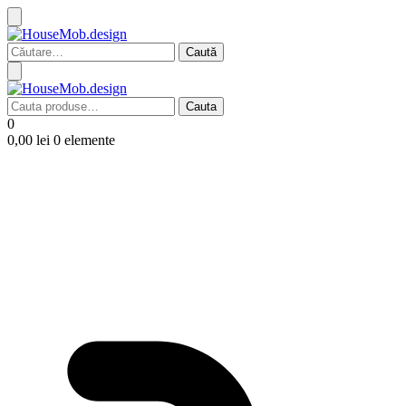
Caută
după:
Cauta
Cauta
după:
0
0,00
lei
0 elemente