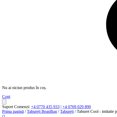
Nu ai niciun produs în coș.
Cont
Suport Comenzi:
+4 0770 435 933
|
+4 0769 029 890
Prima pagină
/
Tabureți BeanBag
/
Tabureți
/ Taburet Cool - imitatie
🔍