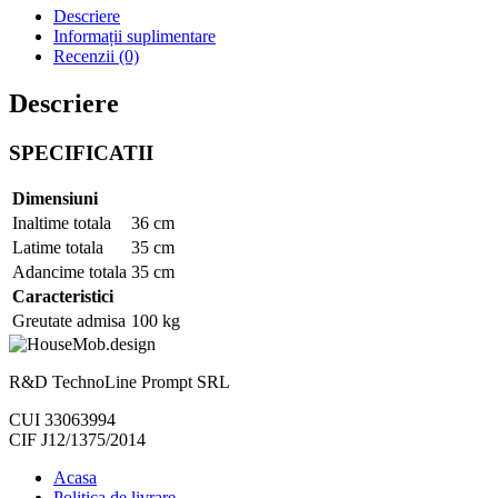
Descriere
cos
Informații suplimentare
Recenzii (0)
Descriere
SPECIFICATII
Dimensiuni
Inaltime totala
36 cm
Latime totala
35 cm
Adancime totala
35 cm
Caracteristici
Greutate admisa
100 kg
R&D TechnoLine Prompt SRL
CUI 33063994
CIF J12/1375/2014
Acasa
Politica de livrare