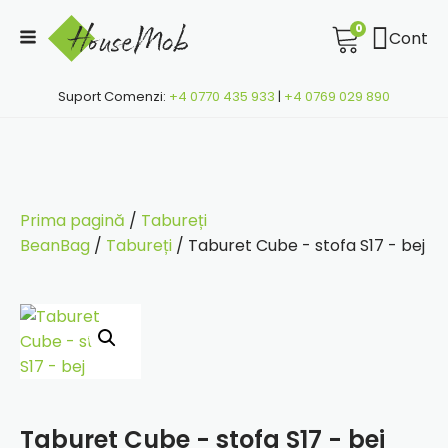
0
Cont
Suport Comenzi:
+4 0770 435 933
|
+4 0769 029 890
Prima pagină
/
Tabureți
BeanBag
/
Tabureți
/ Taburet Cube - stofa S17 - bej
Taburet Cube - stofa S17 - bej