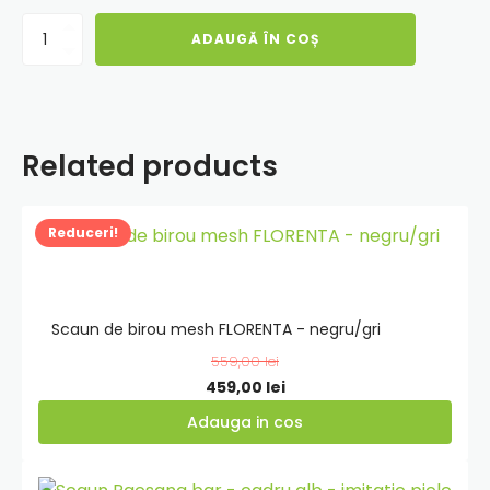
Cantitate
ADAUGĂ ÎN COȘ
Taburet
Cube
-
stofa
S17
Related products
-
bej
Adauga
Reduceri!
in
cos
Scaun de birou mesh FLORENTA - negru/gri
559,00
lei
Prețul
Prețul
459,00
lei
inițial
curent
Adauga in cos
a
este:
fost:
459,00 lei.
Adauga