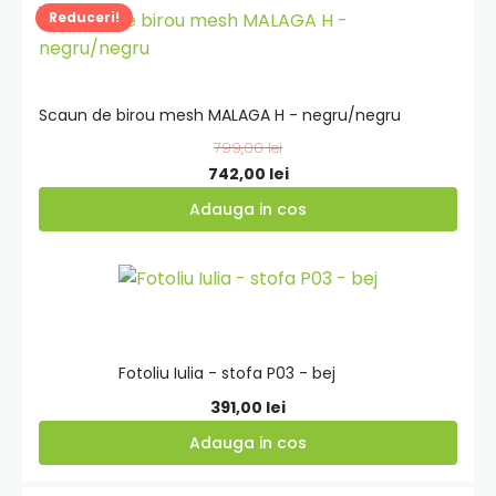
Adauga
Reduceri!
in
cos
Scaun de birou mesh MALAGA H - negru/negru
799,00
lei
Prețul
Prețul
742,00
lei
inițial
curent
Adauga in cos
a
este:
fost:
742,00 lei.
Adauga
799,00 lei.
in
cos
Fotoliu Iulia - stofa P03 - bej
391,00
lei
Adauga in cos