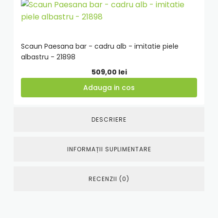
Adauga
in
cos
Scaun Paesana bar - cadru alb - imitatie piele
albastru - 21898
509,00
lei
Adauga in cos
DESCRIERE
INFORMAȚII SUPLIMENTARE
RECENZII (0)