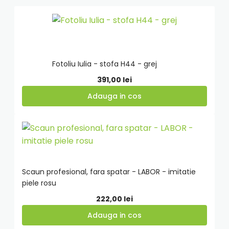
Adauga
in
cos
Fotoliu Iulia - stofa H44 - grej
391,00
lei
Adauga in cos
Adauga
in
cos
Scaun profesional, fara spatar - LABOR - imitatie
piele rosu
222,00
lei
Adauga in cos