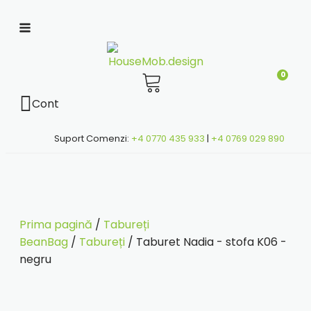
0
Cont
Suport Comenzi:
+4 0770 435 933
|
+4 0769 029 890
Prima pagină
/
Tabureți
BeanBag
/
Tabureți
/ Taburet Nadia - stofa K06 -
negru