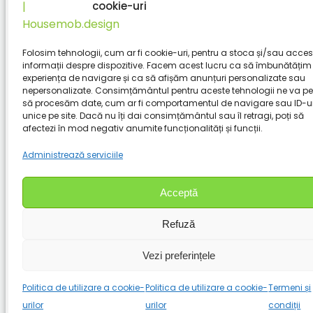
cookie-uri
Folosim tehnologii, cum ar fi cookie-uri, pentru a stoca și/sau acce
informații despre dispozitive. Facem acest lucru ca să îmbunătățim
experiența de navigare și ca să afișăm anunțuri personalizate sau
nepersonalizate. Consimțământul pentru aceste tehnologii ne va pe
să procesăm date, cum ar fi comportamentul de navigare sau ID-ur
unice pe site. Dacă nu îți dai consimțământul sau îl retragi, poți să
afectezi în mod negativ anumite funcționalități și funcții.
Administrează serviciile
Acceptă
Refuză
Vezi preferințele
Politica de utilizare a cookie-
Politica de utilizare a cookie-
Termeni și
urilor
urilor
condiții