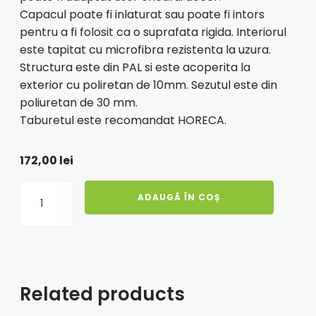
Capacul poate fi inlaturat sau poate fi intors
pentru a fi folosit ca o suprafata rigida. Interiorul
este tapitat cu microfibra rezistenta la uzura.
Structura este din PAL si este acoperita la
exterior cu poliretan de 10mm. Sezutul este din
poliuretan de 30 mm.
Taburetul este recomandat HORECA.
172,00
lei
Cantitate
ADAUGĂ ÎN COȘ
Taburet
Nadia
-
stofa
K06
-
negru
Related products