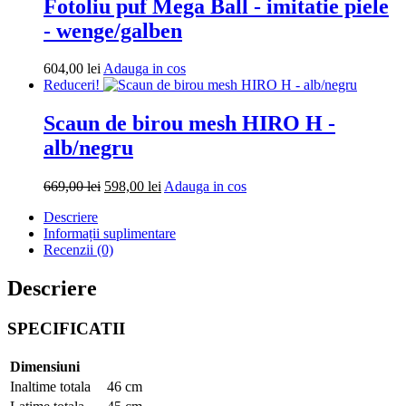
Fotoliu puf Mega Ball - imitatie piele
- wenge/galben
Adauga
604,00
lei
Adauga in cos
in
Reduceri!
cos
Scaun de birou mesh HIRO H -
alb/negru
Prețul
Prețul
Adauga
669,00
lei
598,00
lei
Adauga in cos
inițial
curent
in
Descriere
a
este:
cos
Informații suplimentare
fost:
598,00 lei.
Recenzii (0)
669,00 lei.
Descriere
SPECIFICATII
Dimensiuni
Inaltime totala
46 cm