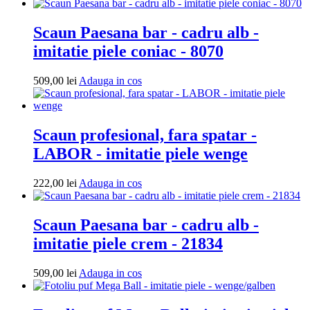
-
imitatie
piele
Scaun Paesana bar - cadru alb -
mov
imitatie piele coniac - 8070
-
21897
Adauga
509,00
lei
Adauga in cos
in
cos
Scaun profesional, fara spatar -
LABOR - imitatie piele wenge
Adauga
222,00
lei
Adauga in cos
in
cos
Scaun Paesana bar - cadru alb -
imitatie piele crem - 21834
Adauga
509,00
lei
Adauga in cos
in
cos