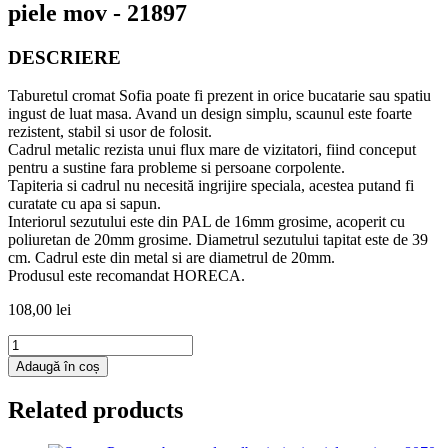
piele mov - 21897
DESCRIERE
Taburetul cromat Sofia poate fi prezent in orice bucatarie sau spatiu
ingust de luat masa. Avand un design simplu, scaunul este foarte
rezistent, stabil si usor de folosit.
Cadrul metalic rezista unui flux mare de vizitatori, fiind conceput
pentru a sustine fara probleme si persoane corpolente.
Tapiteria si cadrul nu necesită ingrijire speciala, acestea putand fi
curatate cu apa si sapun.
Interiorul sezutului este din PAL de 16mm grosime, acoperit cu
poliuretan de 20mm grosime. Diametrul sezutului tapitat este de 39
cm. Cadrul este din metal si are diametrul de 20mm.
Produsul este recomandat HORECA.
108,00
lei
Cantitate
Taburet
Adaugă în coș
Sofia
-
Related products
cadru
cromat