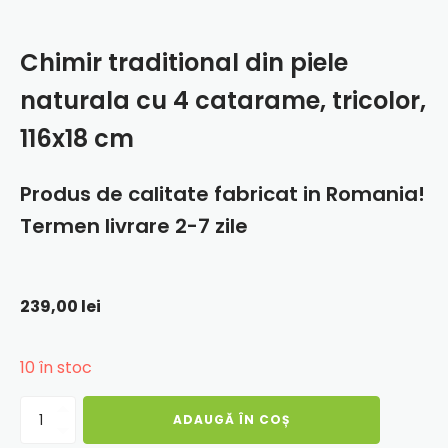
Chimir traditional din piele
naturala cu 4 catarame, tricolor,
116x18 cm
Produs de calitate fabricat in Romania!
Termen livrare 2-7 zile
239,00
lei
10 în stoc
Cantitate
ADAUGĂ ÎN COȘ
Chimir