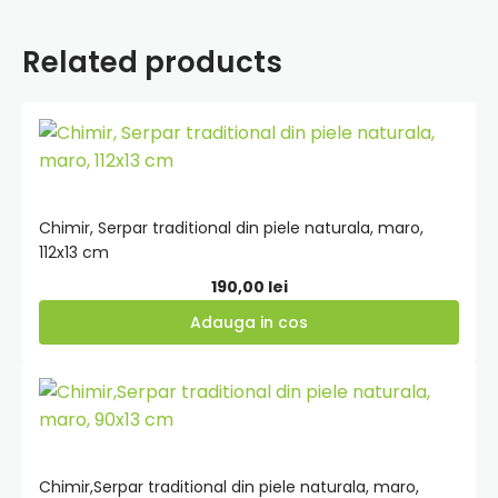
traditional
din
piele
Related products
naturala
cu
4
Adauga
catarame,
tricolor,
in
116x18
cos
cm
Chimir, Serpar traditional din piele naturala, maro,
112x13 cm
190,00
lei
Adauga in cos
Adauga
in
cos
Chimir,Serpar traditional din piele naturala, maro,