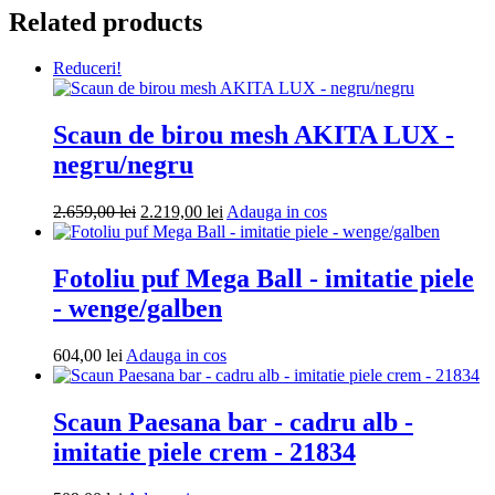
Extra
Related products
Ball
-
imitatie
Reduceri!
piele
-
maro/galben
Scaun de birou mesh AKITA LUX -
negru/negru
Prețul
Prețul
Adauga
2.659,00
lei
2.219,00
lei
Adauga in cos
inițial
curent
in
a
este:
cos
fost:
2.219,00 lei.
Fotoliu puf Mega Ball - imitatie piele
2.659,00 lei.
- wenge/galben
Adauga
604,00
lei
Adauga in cos
in
cos
Scaun Paesana bar - cadru alb -
imitatie piele crem - 21834