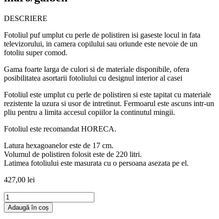
DESCRIERE
Fotoliul puf umplut cu perle de polistiren isi gaseste locul in fata
televizorului, in camera copilului sau oriunde este nevoie de un
fotoliu super comod.
Gama foarte larga de culori si de materiale disponibile, ofera
posibilitatea asortarii fotoliului cu designul interior al casei
Fotoliul este umplut cu perle de polistiren si este tapitat cu materiale
rezistente la uzura si usor de intretinut. Fermoarul este ascuns intr-un
pliu pentru a limita accesul copiilor la continutul mingii.
Fotoliul este recomandat HORECA.
Latura hexagoanelor este de 17 cm.
Volumul de polistiren folosit este de 220 litri.
Latimea fotoliului este masurata cu o persoana asezata pe el.
427,00
lei
Cantitate
Fotoliu
Adaugă în coș
puf