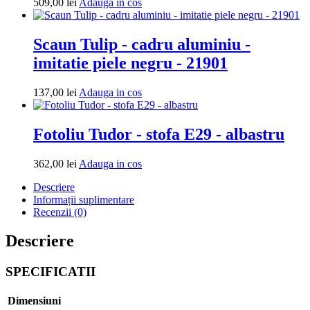
Adauga
509,00
lei
Adauga in cos
in
cos
Scaun Tulip - cadru aluminiu -
imitatie piele negru - 21901
Adauga
137,00
lei
Adauga in cos
in
cos
Fotoliu Tudor - stofa E29 - albastru
Adauga
362,00
lei
Adauga in cos
in
Descriere
cos
Informații suplimentare
Recenzii (0)
Descriere
SPECIFICATII
Dimensiuni