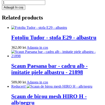
Cantitate
Fotoliu
Adaugă în coș
puf
Mara
Related products
-
imitatie
piele
-
rosu/galben/albastru
Fotoliu Tudor - stofa E29 - albastru
Adauga
362,00
lei
Adauga in cos
in
cos
Scaun Paesana bar - cadru alb -
imitatie piele albastru - 21898
Adauga
509,00
lei
Adauga in cos
in
Reduceri!
cos
Scaun de birou mesh HIRO H -
alb/negru