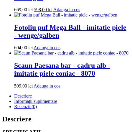
Prețul
Prețul
Adauga
669,00
lei
598,00
lei
Adauga in cos
inițial
curent
in
a
este:
cos
fost:
598,00 lei.
Fotoliu puf Mega Ball - imitatie piele
669,00 lei.
- wenge/galben
Adauga
604,00
lei
Adauga in cos
in
cos
Scaun Paesana bar - cadru alb -
imitatie piele coniac - 8070
Adauga
509,00
lei
Adauga in cos
in
Descriere
cos
Informații suplimentare
Recenzii (0)
Descriere