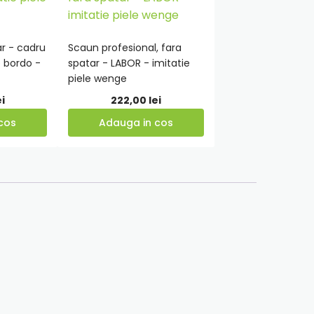
r - cadru
Scaun profesional, fara
Adauga
e bordo -
spatar - LABOR - imitatie
in
piele wenge
cos
ei
222,00
lei
cos
Adauga in cos