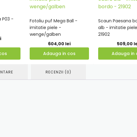
a P03 -
Fotoliu puf Mega Ball -
Scaun Paesana ba
Adauga
Adauga
imitatie piele -
alb - imitatie piel
in
in
wenge/galben
21902
i
cos
cos
604,00
lei
509,00
l
cos
Adauga in cos
Adauga in 
ENTARE
RECENZII (0)