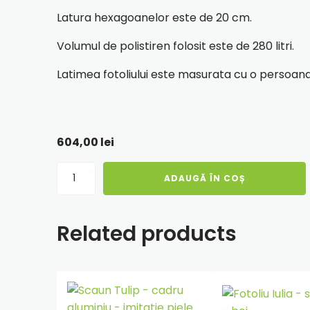
Latura hexagoanelor este de 20 cm.
Volumul de polistiren folosit este de 280 litri.
Latimea fotoliului este masurata cu o persoana
604,00
lei
Cantitate
ADAUGĂ ÎN COȘ
Fotoliu
puf
Mega
Related products
Ball
-
imitatie
piele
-
bordo/roz