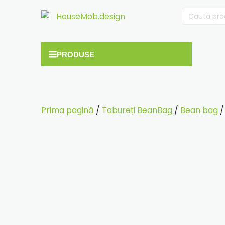
Cauta
după:
Prima pagină
/
Tabureți BeanBag
/
Bean bag
/