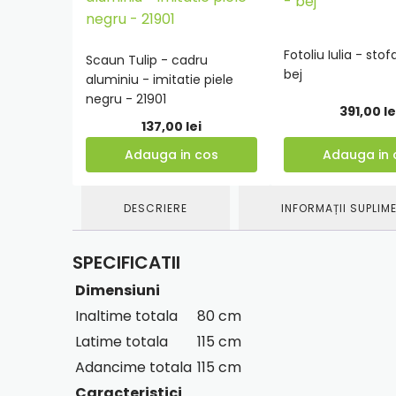
Fotoliu Iulia - stof
Scaun Tulip - cadru
bej
Adauga
Adauga
aluminiu - imitatie piele
in
in
negru - 21901
391,00
le
cos
cos
137,00
lei
Adauga in cos
Adauga in 
DESCRIERE
INFORMAȚII SUPLIM
SPECIFICATII
Dimensiuni
Inaltime totala
80 cm
Latime totala
115 cm
Adancime totala
115 cm
Caracteristici