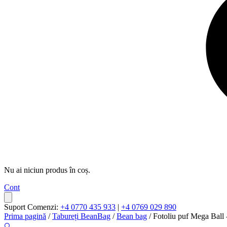
Nu ai niciun produs în coș.
Cont
Suport Comenzi:
+4 0770 435 933
|
+4 0769 029 890
Prima pagină
/
Tabureți BeanBag
/
Bean bag
/ Fotoliu puf Mega Ball -
🔍