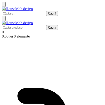
Caută
după:
Cauta
Cauta
după:
0
0,00
lei
0 elemente