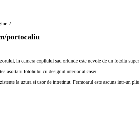
em/portocaliu
evizorului, in camera copilului sau oriunde este nevoie de un fotoliu supe
ea asortarii fotoliului cu designul interior al casei
ezistente la uzura si usor de intretinut. Fermoarul este ascuns intr-un pliu