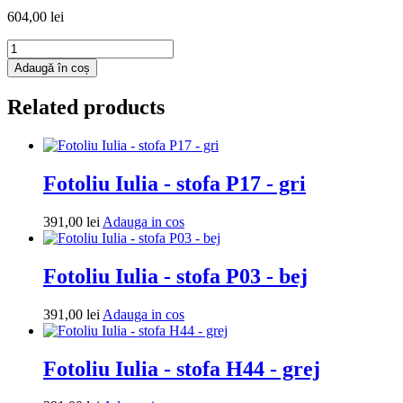
604,00
lei
Cantitate
Fotoliu
Adaugă în coș
puf
Mega
Related products
Ball
-
imitatie
piele
-
Fotoliu Iulia - stofa P17 - gri
crem/portocaliu
Adauga
391,00
lei
Adauga in cos
in
cos
Fotoliu Iulia - stofa P03 - bej
Adauga
391,00
lei
Adauga in cos
in
cos
Fotoliu Iulia - stofa H44 - grej