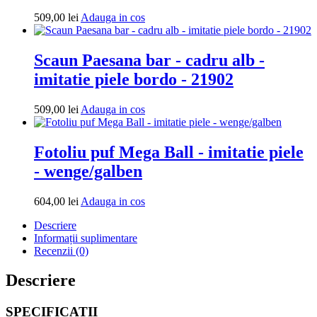
Adauga
509,00
lei
Adauga in cos
in
cos
Scaun Paesana bar - cadru alb -
imitatie piele bordo - 21902
Adauga
509,00
lei
Adauga in cos
in
cos
Fotoliu puf Mega Ball - imitatie piele
- wenge/galben
Adauga
604,00
lei
Adauga in cos
in
Descriere
cos
Informații suplimentare
Recenzii (0)
Descriere
SPECIFICATII