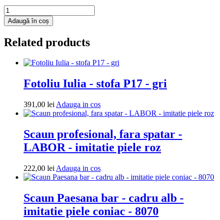
Cantitate
Fotoliu
Adaugă în coș
puf
Mega
Related products
Ball
-
imitatie
piele
-
Fotoliu Iulia - stofa P17 - gri
crem/wenge
Adauga
391,00
lei
Adauga in cos
in
cos
Scaun profesional, fara spatar -
LABOR - imitatie piele roz
Adauga
222,00
lei
Adauga in cos
in
cos
Scaun Paesana bar - cadru alb -
imitatie piele coniac - 8070