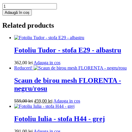
Cantitate
Fotoliu
Adaugă în coș
puf
Mega
Related products
Ball
-
imitatie
piele
-
Fotoliu Tudor - stofa E29 - albastru
crem
Adauga
362,00
lei
Adauga in cos
in
Reduceri!
cos
Scaun de birou mesh FLORENTA -
negru/rosu
Prețul
Prețul
Adauga
559,00
lei
459,00
lei
Adauga in cos
inițial
curent
in
a
este:
cos
fost:
459,00 lei.
Fotoliu Iulia - stofa H44 - grej
559,00 lei.
Adauga
391,00
lei
Adauga in cos