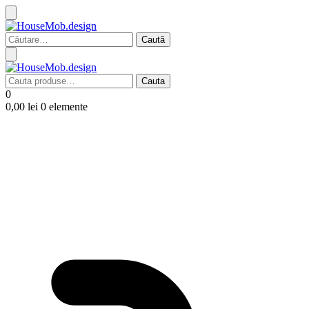
Caută
după:
Cauta
Cauta
după:
0
0,00
lei
0 elemente