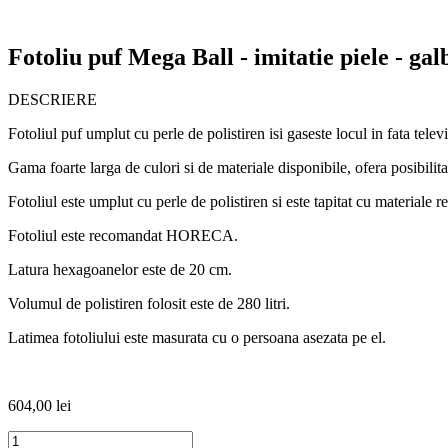
Fotoliu puf Mega Ball - imitatie piele - gal
DESCRIERE
Fotoliul puf umplut cu perle de polistiren isi gaseste locul in fata tel
Gama foarte larga de culori si de materiale disponibile, ofera posibilitat
Fotoliul este umplut cu perle de polistiren si este tapitat cu materiale r
Fotoliul este recomandat HORECA.
Latura hexagoanelor este de 20 cm.
Volumul de polistiren folosit este de 280 litri.
Latimea fotoliului este masurata cu o persoana asezata pe el.
604,00
lei
Cantitate