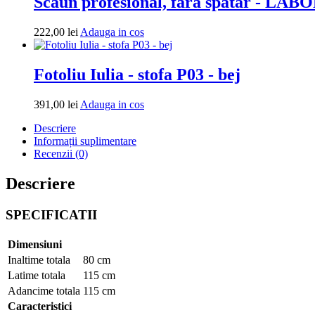
Scaun profesional, fara spatar - LABOR
669,00 lei.
Adauga
222,00
lei
Adauga in cos
in
cos
Fotoliu Iulia - stofa P03 - bej
Adauga
391,00
lei
Adauga in cos
in
Descriere
cos
Informații suplimentare
Recenzii (0)
Descriere
SPECIFICATII
Dimensiuni
Inaltime totala
80 cm
Latime totala
115 cm
Adancime totala
115 cm
Caracteristici