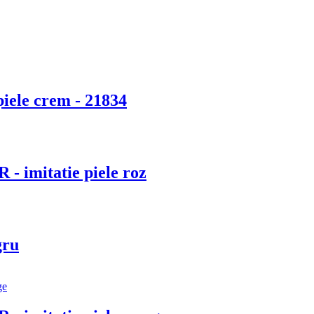
piele crem - 21834
 - imitatie piele roz
gru