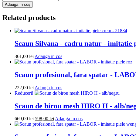
Fotoliu
Adaugă în coș
puf
Mega
Related products
Ball
-
imitatie
piele
-
Scaun Silvana - cadru natur - imitatie 
galben/alb
Adauga
361,00
lei
Adauga in cos
in
cos
Scaun profesional, fara spatar - LABOR
Adauga
222,00
lei
Adauga in cos
in
Reduceri!
cos
Scaun de birou mesh HIRO H - alb/ne
Prețul
Prețul
Adauga
669,00
lei
598,00
lei
Adauga in cos
inițial
curent
in
a
este:
cos
fost:
598,00 lei.