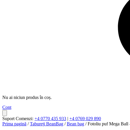
Nu ai niciun produs în coș.
Cont
Suport Comenzi:
+4 0770 435 933
|
+4 0769 029 890
Prima pagină
/
Tabureți BeanBag
/
Bean bag
/ Fotoliu puf Mega Ball -