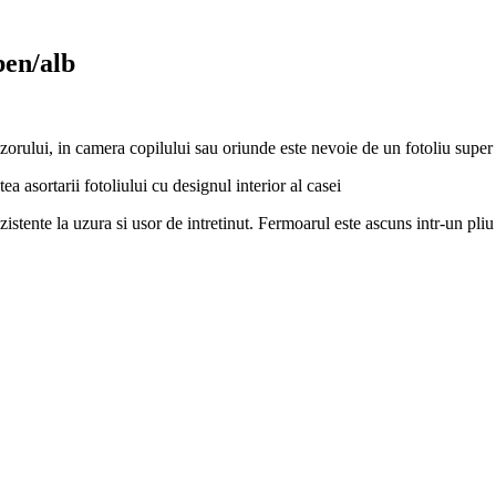
ben/alb
evizorului, in camera copilului sau oriunde este nevoie de un fotoliu supe
ea asortarii fotoliului cu designul interior al casei
ezistente la uzura si usor de intretinut. Fermoarul este ascuns intr-un pliu