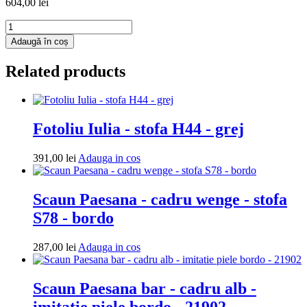
604,00
lei
Cantitate
Fotoliu
Adaugă în coș
puf
Mega
Related products
Ball
-
imitatie
piele
-
Fotoliu Iulia - stofa H44 - grej
galben/portocaliu
Adauga
391,00
lei
Adauga in cos
in
cos
Scaun Paesana - cadru wenge - stofa
S78 - bordo
Adauga
287,00
lei
Adauga in cos
in
cos
Scaun Paesana bar - cadru alb -
imitatie piele bordo - 21902