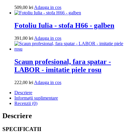
Adauga
509,00
lei
Adauga in cos
in
cos
Fotoliu Iulia - stofa H66 - galben
Adauga
391,00
lei
Adauga in cos
in
cos
Scaun profesional, fara spatar -
LABOR - imitatie piele rosu
Adauga
222,00
lei
Adauga in cos
in
Descriere
cos
Informații suplimentare
Recenzii (0)
Descriere
SPECIFICATII