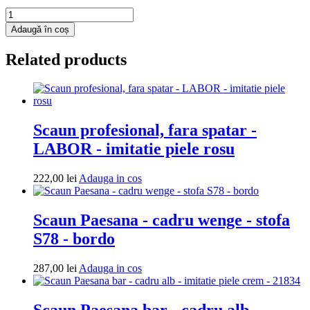
Cantitate
Fotoliu
Adaugă în coș
puf
Mega
Related products
Ball
-
imitatie
piele
-
mov/roz
Scaun profesional, fara spatar -
LABOR - imitatie piele rosu
Adauga
222,00
lei
Adauga in cos
in
cos
Scaun Paesana - cadru wenge - stofa
S78 - bordo
Adauga
287,00
lei
Adauga in cos
in
cos
Scaun Paesana bar - cadru alb -