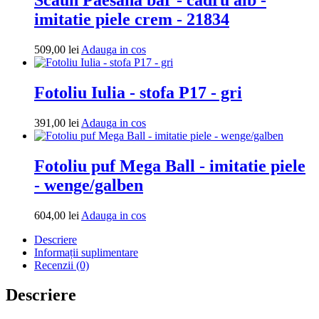
imitatie piele crem - 21834
Adauga
509,00
lei
Adauga in cos
in
cos
Fotoliu Iulia - stofa P17 - gri
Adauga
391,00
lei
Adauga in cos
in
cos
Fotoliu puf Mega Ball - imitatie piele
- wenge/galben
Adauga
604,00
lei
Adauga in cos
in
Descriere
cos
Informații suplimentare
Recenzii (0)
Descriere