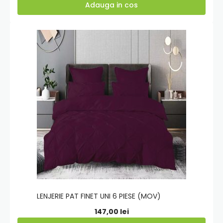
de
Adauga in cos
prețuri:
48,00 lei
Adauga
până
in
la
cos
119,00 lei
LENJERIE PAT FINET UNI 6 PIESE (MOV)
147,00
lei