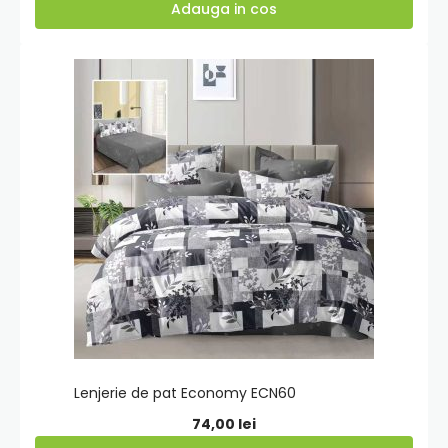
Adauga in cos
Adauga
in
cos
Lenjerie de pat Economy ECN60
74,00
lei