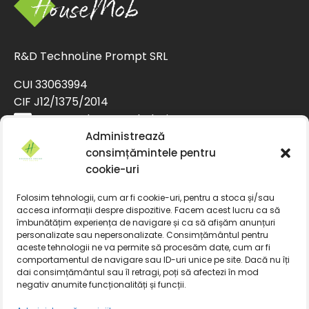
R&D TechnoLine Prompt SRL
CUI 33063994
CIF J12/1375/2014
contact@housemob.design
+4 0770 435 933
Administrează
consimțămintele pentru
+4 0769 029 890
cookie-uri
+4 0770 435 933
+4 0769 029 890
Folosim tehnologii, cum ar fi cookie-uri, pentru a stoca și/sau
Facebook
accesa informații despre dispozitive. Facem acest lucru ca să
îmbunătățim experiența de navigare și ca să afișăm anunțuri
Acasa
personalizate sau nepersonalizate. Consimțământul pentru
aceste tehnologii ne va permite să procesăm date, cum ar fi
Politica de livrare
comportamentul de navigare sau ID-uri unice pe site. Dacă nu îți
dai consimțământul sau îl retragi, poți să afectezi în mod
Politica de returnare a produselor
negativ anumite funcționalități și funcții.
Politica de confidentialitate