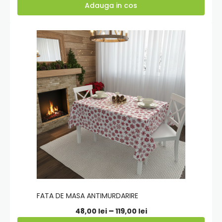
de
Adauga in cos
prețuri:
169,00 lei
Adauga
până
in
la
cos
269,00 lei
FATA DE MASA ANTIMURDARIRE
Interval
–
48,00
lei
119,00
lei