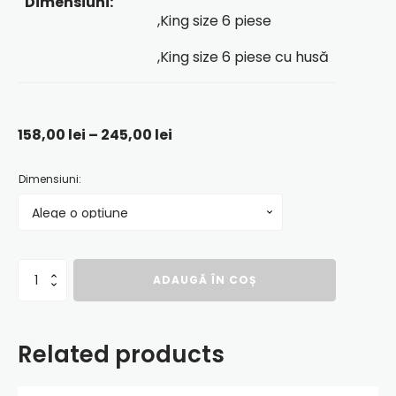
Dimensiuni:
,King size 6 piese
,King size 6 piese cu husă
Interval
158,00
lei
–
245,00
lei
de
prețuri:
Dimensiuni:
158,00 lei
până
la
245,00 lei
Cantitate
ADAUGĂ ÎN COȘ
LENJERIE
DE
PAT
PERCALLE
Related products
IMPRIMAT
(PRC183)