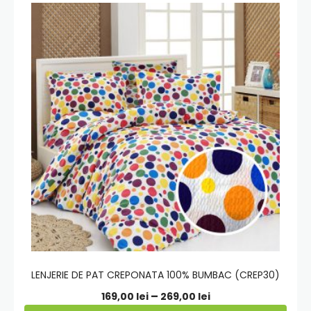
Adauga
in
cos
LENJERIE DE PAT CREPONATA 100% BUMBAC (CREP30)
Interval
–
169,00
lei
269,00
lei