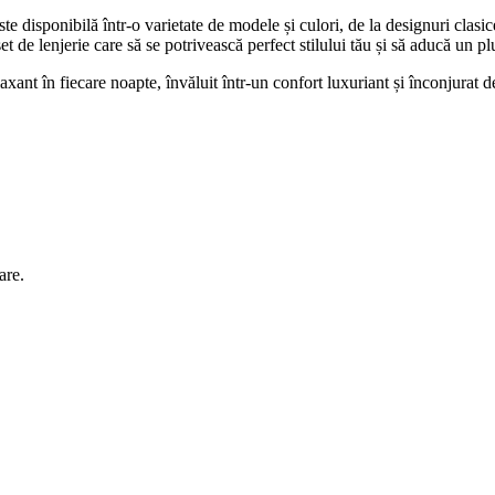
 disponibilă într-o varietate de modele și culori, de la designuri clasi
set de lenjerie care să se potrivească perfect stilului tău și să aducă un 
axant în fiecare noapte, învăluit într-un confort luxuriant și înconjurat d
are.