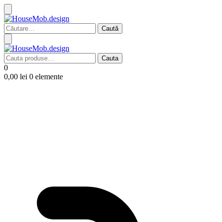
Caută
după:
Cauta
Cauta
după:
0
0,00
lei
0 elemente