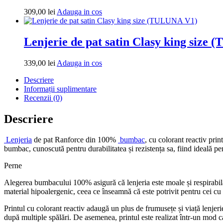
la
Adauga
309,00
lei
Adauga in cos
119,00 lei
in
cos
Lenjerie de pat satin Clasy king size
Adauga
339,00
lei
Adauga in cos
in
Descriere
cos
Informații suplimentare
Recenzii (0)
Descriere
Lenjeria
de pat Ranforce din 100%
bumbac
, cu colorant reactiv prin
bumbac, cunoscută pentru durabilitatea și rezistența sa, fiind ideală pen
Perne
Alegerea bumbacului 100% asigură că lenjeria este moale și respirabil
material hipoalergenic, ceea ce înseamnă că este potrivit pentru cei cu p
Printul cu colorant reactiv adaugă un plus de frumusețe și viață lenjerie
după multiple spălări. De asemenea, printul este realizat într-un mod ca