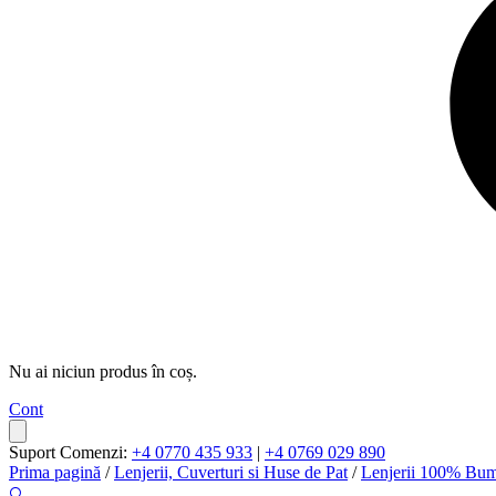
Nu ai niciun produs în coș.
Cont
Suport Comenzi:
+4 0770 435 933
|
+4 0769 029 890
Prima pagină
/
Lenjerii, Cuverturi si Huse de Pat
/
Lenjerii 100% Bu
🔍