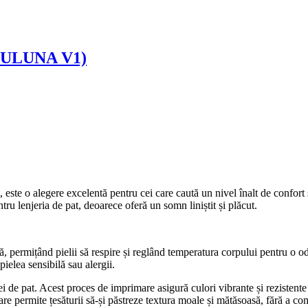
 (TULUNA V1)
t, este o alegere excelentă pentru cei care caută un nivel înalt de confort 
tru lenjeria de pat, deoarece oferă un somn liniștit și plăcut.
ă, permițând pielii să respire și reglând temperatura corpului pentru o 
ielea sensibilă sau alergii.
i de pat. Acest proces de imprimare asigură culori vibrante și rezistente 
re permite țesăturii să-și păstreze textura moale și mătăsoasă, fără a co