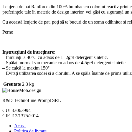
Lenjeria de pat Ranforce din 100% bumbac cu colorant reactiv print este
preferințele tale în materie de design interior, vei găsi cu siguranță un 
Cu această lenjerie de pat, poți să te bucuri de un somn odihnitor și rel
Perne
Instrucțiuni de întreținere:
– Înmuiați la 40°C cu adaos de 1 -2gr/l detergent sintetic.
– Spălați normal sau mecanic cu adaos de 4-5gr/l detergent sintetic.
– Se calcă la maxim 150°
– Evitați utilizarea sodei și a clorului. A se spăla înainte de prima utiliz
Greutate
2,3 kg
R&D TechnoLine Prompt SRL
CUI 33063994
CIF J12/1375/2014
Acasa
Politica de livrare