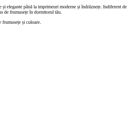
ce și elegante până la imprimeuri moderne și îndrăznețe. Indiferent de
plus de frumusețe în dormitorul tău.
e frumusețe și culoare.