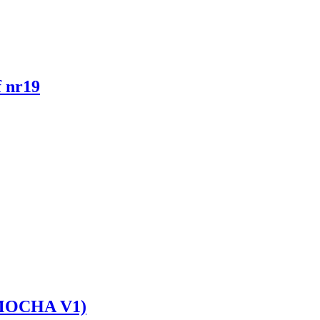
f nr19
e (MOCHA V1)