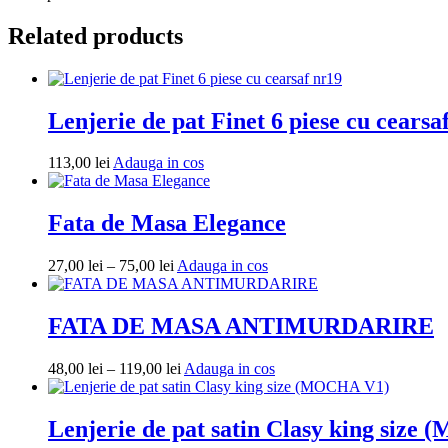
Related products
Lenjerie de pat Finet 6 piese cu cearsa
Adauga
113,00
lei
Adauga in cos
in
cos
Fata de Masa Elegance
Interval
Adauga
27,00
lei
–
75,00
lei
Adauga in cos
de
in
prețuri:
cos
27,00 lei
FATA DE MASA ANTIMURDARIRE
până
la
Interval
Adauga
48,00
lei
–
119,00
lei
Adauga in cos
75,00 lei
de
in
prețuri:
cos
48,00 lei
Lenjerie de pat satin Clasy king siz
până