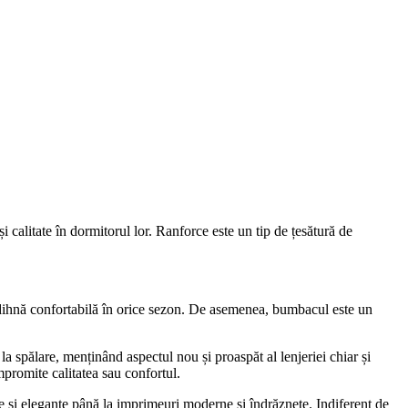
și calitate în dormitorul lor. Ranforce este un tip de țesătură de
odihnă confortabilă în orice sezon. De asemenea, bumbacul este un
la spălare, menținând aspectul nou și proaspăt al lenjeriei chiar și
mpromite calitatea sau confortul.
ce și elegante până la imprimeuri moderne și îndrăznețe. Indiferent de