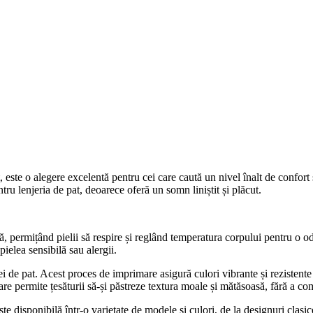
t, este o alegere excelentă pentru cei care caută un nivel înalt de confort 
tru lenjeria de pat, deoarece oferă un somn liniștit și plăcut.
ă, permițând pielii să respire și reglând temperatura corpului pentru o 
ielea sensibilă sau alergii.
i de pat. Acest proces de imprimare asigură culori vibrante și rezistente 
re permite țesăturii să-și păstreze textura moale și mătăsoasă, fără a co
 disponibilă într-o varietate de modele și culori, de la designuri clasi