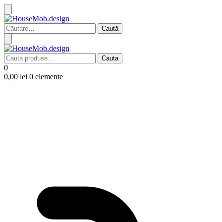
Caută
după:
Cauta
Cauta
după:
0
0,00
lei
0 elemente