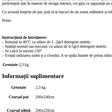
preferințele tale în materie de design interior, vei găsi cu siguranță un 
Cu această lenjerie de pat, poți să te bucuri de un somn odihnitor și rel
Perne
Instrucțiuni de întreținere:
– Înmuiați la 40°C cu adaos de 1 -2gr/l detergent sintetic.
– Spălați normal sau mecanic cu adaos de 4-5gr/l detergent sintetic.
– Se calcă la maxim 150°
– Evitați utilizarea sodei și a clorului. A se spăla înainte de prima utiliz
Greutate
2,3 kg
Informații suplimentare
Greutate
2,3 kg
Cearșaf pat
260x240cm
Cearșaf pilotă
200x220cm