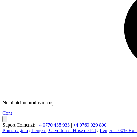
Nu ai niciun produs în coș.
Cont
Suport Comenzi:
+4 0770 435 933
|
+4 0769 029 890
Prima pagină
/
Lenjerii, Cuverturi si Huse de Pat
/
Lenjerii 100% Bu