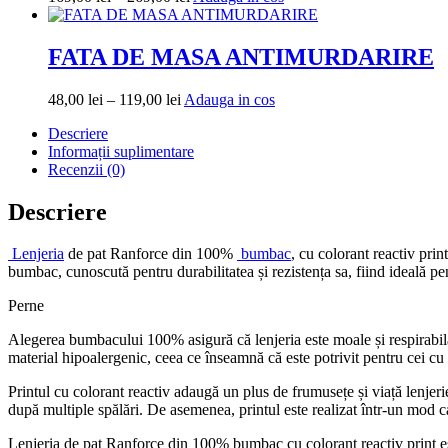
de
in
prețuri:
cos
169,00 lei
FATA DE MASA ANTIMURDARIRE
până
la
Interval
Adauga
48,00
lei
–
119,00
lei
Adauga in cos
269,00 lei
de
in
Descriere
prețuri:
cos
Informații suplimentare
48,00 lei
Recenzii (0)
până
la
119,00 lei
Descriere
Lenjeria
de pat Ranforce din 100%
bumbac
, cu colorant reactiv prin
bumbac, cunoscută pentru durabilitatea și rezistența sa, fiind ideală pen
Perne
Alegerea bumbacului 100% asigură că lenjeria este moale și respirabil
material hipoalergenic, ceea ce înseamnă că este potrivit pentru cei cu p
Printul cu colorant reactiv adaugă un plus de frumusețe și viață lenjerie
după multiple spălări. De asemenea, printul este realizat într-un mod ca
Lenjeria de pat Ranforce din 100% bumbac cu colorant reactiv print este