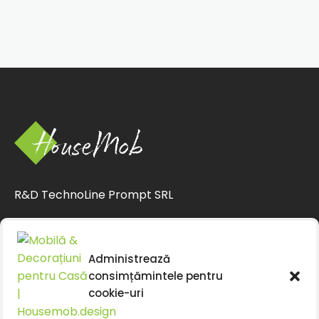
R&D TechnoLine Prompt SRL
CUI 33063994
CIF J12/1375/2014
Administrează
contact@housemob.design
consimțămintele pentru
+4 0770 435 933
cookie-uri
+4 0769 029 890
+4 0770 435 933