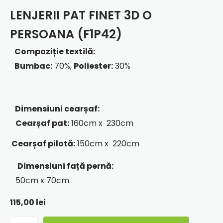
LENJERII PAT FINET 3D O
PERSOANA (F1P42)
Compoziție textilă:
Bumbac:
70%,
Poliester:
30%
Dimensiuni cearșaf:
Cearșaf pat:
160cm x 230cm
Cearșaf pilotă:
150cm x 220cm
Dimensiuni față pernă:
50cm x 70cm
115,00
lei