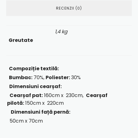
RECENZII (0)
1,4 kg
Greutate
Compoziție textilă:
Bumbac:
70%,
Poliester:
30%
Dimensiuni cearșaf:
Cearșaf pat:
160cm x 230cm,
Cearșaf
pilotă:
150cm x 220cm
Dimensiuni față pernă:
50cm x 70cm