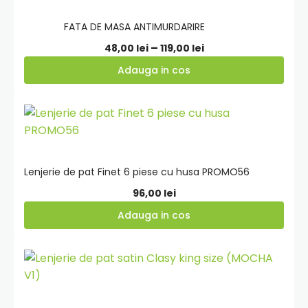
cos
FATA DE MASA ANTIMURDARIRE
Interval
–
48,00
lei
119,00
lei
de
Adauga in cos
prețuri:
48,00 lei
Adauga
până
in
la
cos
119,00 lei
Lenjerie de pat Finet 6 piese cu husa PROMO56
96,00
lei
Adauga in cos
Adauga
in
cos