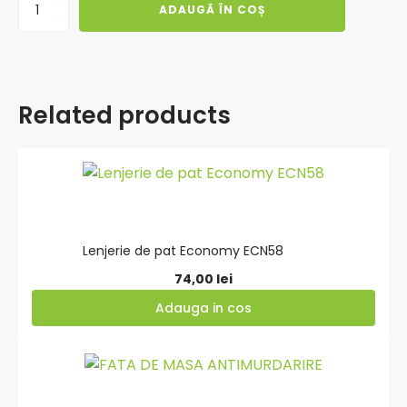
Cantitate
ADAUGĂ ÎN COȘ
LENJERII
PAT
FINET
3D
O
Related products
PERSOANA
(F1P42)
Adauga
in
cos
Lenjerie de pat Economy ECN58
74,00
lei
Adauga in cos
Adauga
in