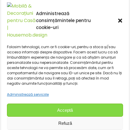
CIF J12/1375/2014
Administrează
contact@housemob.design
consimțămintele pentru
+4 0770 435 933
cookie-uri
+4 0769 029 890
+4 0770 435 933
+4 0769 029 890
Folosim tehnologii, cum ar fi cookie-uri, pentru a stoca și/sau
Facebook
accesa informații despre dispozitive. Facem acest lucru ca să
îmbunătățim experiența de navigare și ca să afișăm anunțuri
Acasa
personalizate sau nepersonalizate. Consimțământul pentru
aceste tehnologii ne va permite să procesăm date, cum ar fi
Politica de livrare
comportamentul de navigare sau ID-uri unice pe site. Dacă nu îți
dai consimțământul sau îl retragi, poți să afectezi în mod
Politica de returnare a produselor
negativ anumite funcționalități și funcții.
Politica de confidentialitate
Administrează serviciile
Termeni si conditii
Acceptă
Blog
Refuză