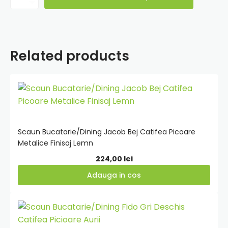
Scaun
Bucatarie/Dining
Clay
Catifea
Gri
Related products
Inchis
Adauga
in
cos
Scaun Bucatarie/Dining Jacob Bej Catifea Picoare
Metalice Finisaj Lemn
224,00
lei
Adauga in cos
Adauga
in