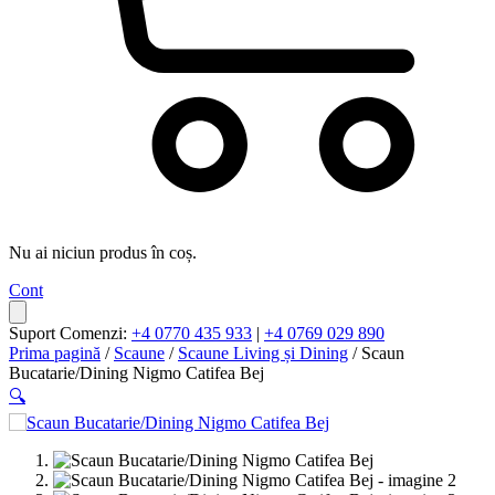
Nu ai niciun produs în coș.
Cont
Suport Comenzi:
+4 0770 435 933
|
+4 0769 029 890
Prima pagină
/
Scaune
/
Scaune Living și Dining
/ Scaun
Bucatarie/Dining Nigmo Catifea Bej
🔍