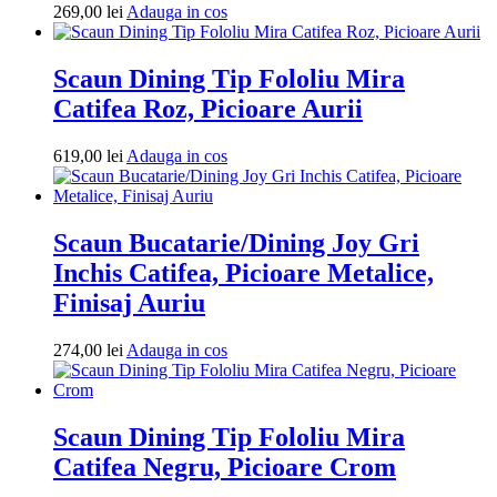
Adauga
269,00
lei
Adauga in cos
in
cos
Scaun Dining Tip Fololiu Mira
Catifea Roz, Picioare Aurii
Adauga
619,00
lei
Adauga in cos
in
cos
Scaun Bucatarie/Dining Joy Gri
Inchis Catifea, Picioare Metalice,
Finisaj Auriu
Adauga
274,00
lei
Adauga in cos
in
cos
Scaun Dining Tip Fololiu Mira
Catifea Negru, Picioare Crom