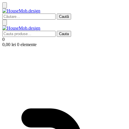
Caută
după:
Cauta
Cauta
după:
0
0,00
lei
0 elemente