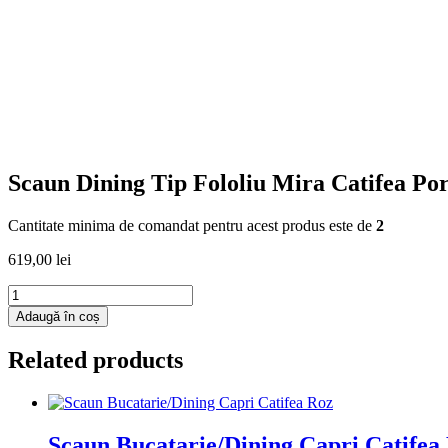
Scaun Dining Tip Fololiu Mira Catifea Por
Cantitate minima de comandat pentru acest produs este de
2
619,00
lei
Cantitate
Scaun
Adaugă în coș
Dining
Tip
Related products
Fololiu
Mira
Catifea
Porotocaliu,
Picioare
Scaun Bucatarie/Dining Capri Catifea