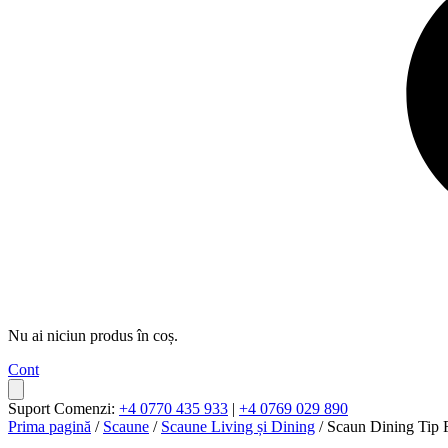
Nu ai niciun produs în coș.
Cont
Suport Comenzi:
+4 0770 435 933
|
+4 0769 029 890
Prima pagină
/
Scaune
/
Scaune Living și Dining
/ Scaun Dining Tip F