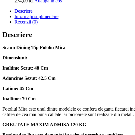
Adauga
274,00
lei
Adauga in cos
in
Descriere
cos
Informații suplimentare
Recenzii (0)
Descriere
Scaun Dining Tip Fololiu Mira
Dimensiuni:
Inaltime Sezut: 48 Cm
Adancime Sezut: 42.5 Cm
Latime: 45 Cm
Inaltime: 79 Cm
Fotoliul Mira este unul dintre modelele ce confera eleganta fiecarei inc
catifea de cea mai buna calitate iar picioarele sunt realizate din metal .
GREUTATE MAXIM ADMISA 120 KG
Produsul se livreaza demontat in colet si necesita asamblare.