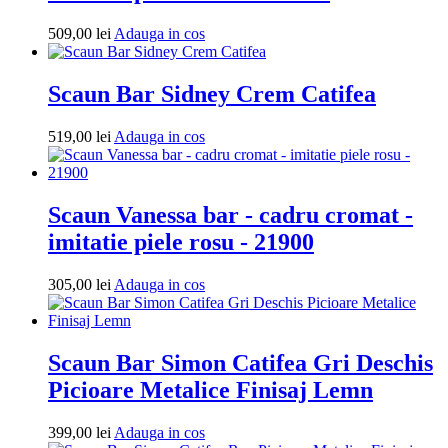
-
21894
Adauga
509,00
lei
Adauga in cos
in
cos
Scaun Bar Sidney Crem Catifea
Adauga
519,00
lei
Adauga in cos
in
cos
Scaun Vanessa bar - cadru cromat -
imitatie piele rosu - 21900
Adauga
305,00
lei
Adauga in cos
in
cos
Scaun Bar Simon Catifea Gri Deschis
Picioare Metalice Finisaj Lemn
Adauga
399,00
lei
Adauga in cos