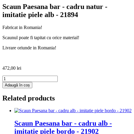
Scaun Paesana bar - cadru natur -
imitatie piele alb - 21894
Fabricat in Romania!
Scaunul poate fi tapitat cu orice material!
Livrare oriunde in Romania!
472,00
lei
Cantitate
Scaun
Adaugă în coș
Paesana
bar
Related products
-
cadru
natur
-
imitatie
Scaun Paesana bar - cadru alb -
piele
imitatie piele bordo - 21902
alb