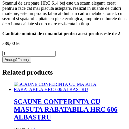
Scaunul de asteptare HRC 614 bej este un scaun elegant, creat
pentru a face cat mai placuta asteptare, realizat in nuante de culori
moderne, este un produs fabricat dintr-un cadru metalic cromat, cu
sezutul si spatarul tapitate cu piele ecologica, umplute cu burete dens
de o buna calitate si cu o mare rezistenta in timp.
Cantitate minimă de comandat pentru acest produs este de 2
389,00
lei
Cantitate
SCAUNE
Adaugă în coș
ASTEPTARE
HRC
Related products
614
BEJ
SCAUNE CONFERINTA CU
MASUTA RABATABILA HRC 606
ALBASTRU