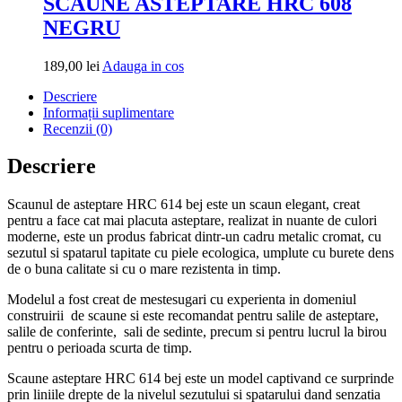
SCAUNE ASTEPTARE HRC 608
NEGRU
Adauga
189,00
lei
Adauga in cos
in
Descriere
cos
Informații suplimentare
Recenzii (0)
Descriere
Scaunul de asteptare HRC 614 bej este un scaun elegant, creat
pentru a face cat mai placuta asteptare, realizat in nuante de culori
moderne, este un produs fabricat dintr-un cadru metalic cromat, cu
sezutul si spatarul tapitate cu piele ecologica, umplute cu burete dens
de o buna calitate si cu o mare rezistenta in timp.
Modelul a fost creat de mestesugari cu experienta in domeniul
construirii de scaune si este recomandat pentru salile de asteptare,
salile de conferinte, sali de sedinte, precum si pentru lucrul la birou
pentru o perioada scurta de timp.
Scaune asteptare HRC 614 bej este un model captivand ce surprinde
prin liniile drepte de la nivelul sezutului si spatarului dand senzatia