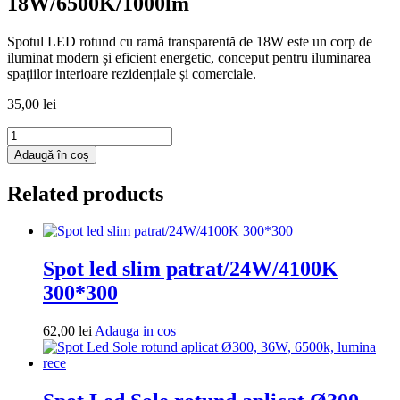
18W/6500K/1000lm
Spotul LED rotund cu ramă transparentă de 18W este un corp de
iluminat modern și eficient energetic, conceput pentru iluminarea
spațiilor interioare rezidențiale și comerciale.
35,00
lei
Cantitate
Spot
Adaugă în coș
Led
Rotund
Related products
Rama
Transparenta
18W/6500K/1000lm
Spot led slim patrat/24W/4100K
300*300
Adauga
62,00
lei
Adauga in cos
in
cos