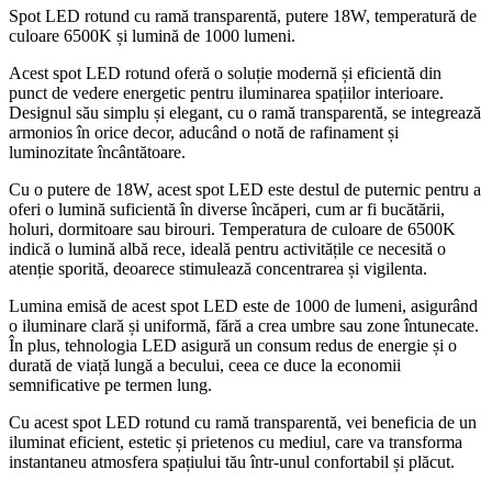
Spot LED rotund cu ramă transparentă, putere 18W, temperatură de
culoare 6500K și lumină de 1000 lumeni.
Acest spot LED rotund oferă o soluție modernă și eficientă din
punct de vedere energetic pentru iluminarea spațiilor interioare.
Designul său simplu și elegant, cu o ramă transparentă, se integrează
armonios în orice decor, aducând o notă de rafinament și
luminozitate încântătoare.
Cu o putere de 18W, acest spot LED este destul de puternic pentru a
oferi o lumină suficientă în diverse încăperi, cum ar fi bucătării,
holuri, dormitoare sau birouri. Temperatura de culoare de 6500K
indică o lumină albă rece, ideală pentru activitățile ce necesită o
atenție sporită, deoarece stimulează concentrarea și vigilenta.
Lumina emisă de acest spot LED este de 1000 de lumeni, asigurând
o iluminare clară și uniformă, fără a crea umbre sau zone întunecate.
În plus, tehnologia LED asigură un consum redus de energie și o
durată de viață lungă a becului, ceea ce duce la economii
semnificative pe termen lung.
Cu acest spot LED rotund cu ramă transparentă, vei beneficia de un
iluminat eficient, estetic și prietenos cu mediul, care va transforma
instantaneu atmosfera spațiului tău într-unul confortabil și plăcut.